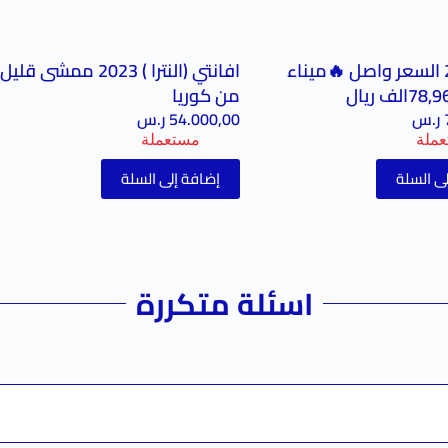
أزيرا 2023 السعر واصل 🔥ميناء
افانتي (النترا ) 2023 ممشى قليل
من كوريا
ر.س
54.000,00
ر.س
ملة
مستعملة
ى السلة
إضافة إلى السلة
اسئلة متكررة