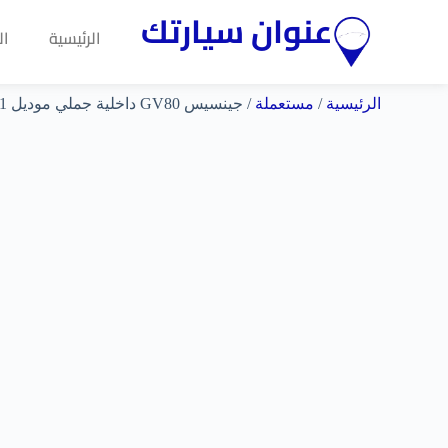
عنوان سيارتك
الرئيسية
ال
الرئيسية
/
مستعملة
/ جينسيس GV80 داخلية جملي موديل 2021 السعر 🔥 واصل ميناء جدة 100,828الف ريال