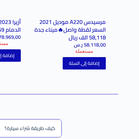
مرسيدس A220 موديل 2021
السعر لقطة واصل🔥ميناء جدة
الدمام 78,969الف ريال
58,118 الف ريال
78.969,00
58.118,00
ر.س
مستع
مستعملة
إضافة إل
إضافة إلى السلة
كيف طريقة شراء سيارة؟