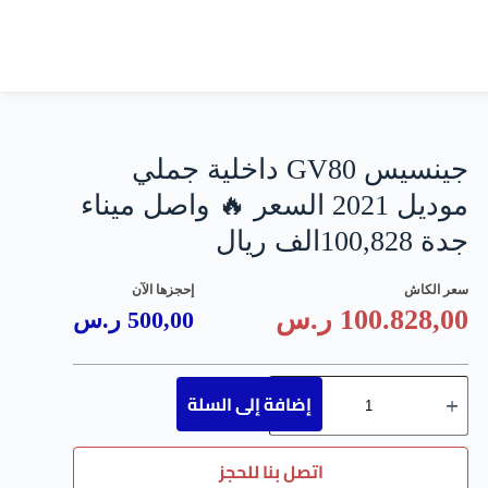
جينسيس GV80 داخلية جملي
موديل 2021 السعر 🔥 واصل ميناء
جدة 100,828الف ريال
سعر الكاش
إحجزها الآن
100.828,00
ر.س
500,00
ر.س
إضافة إلى السلة
اتصل بنا للحجز