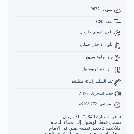
2025
الموديل:
الفئة
: G80
اللون: عودي خارجي
اللون: داخلي جملي
نوع الوقود:
بنزين
نوع القير:
اوتوماتيك
عدد السلندرات:
4 سيليندر
حجم المحرك: 2.497
الممشى: 108,272كم
سعر السيارة 75,849 الف ريال
يشمل فقط الوصول إلى ميناء الدمام
ملاحظه x تغيير قطعة ‏يمين في الامام
و W علامة وجود رش في الرفرف الخلف يمين