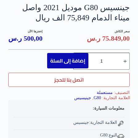
جينسيس G80 موديل 2021 واصل
ميناء الدمام 75,849 الف ريال
سعر الكاش
إحجزها الآن
75.849,00
ر.س
500,00
ر.س
إضافة إلى السلة
اتصل بنا للحجز
التصنيف:
مستعملة
العلامة التجارية:
G80
,
جينيسيس
معلومات السيارة:
العلامة التجارية:جينسيس
النوع:G80