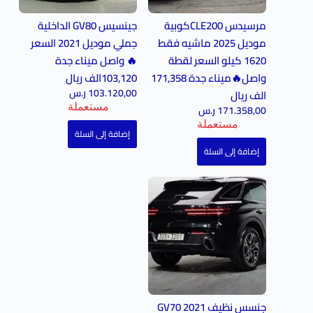
مرسيدس CLE200كوبية
جينسيس GV80 الداخلية
موديل 2025 ماشيه فقط
جملي موديل 2021 السعر
1620 كيلو السعر لقطة
🔥 واصل ميناء جدة
واصل🔥ميناء جدة 171,358
103,120الف ريال
103.120,00
ر.س
الف ريال
مستعملة
171.358,00
ر.س
مستعملة
إضافة إلى السلة
إضافة إلى السلة
جنسس نظيف GV70 2021